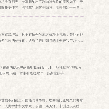
啡将没有明天。专家归纳出不利咖啡作物的原因如下：干
口咖啡更便宜、卡特草利润优于咖啡。看来问题十分复
分布式栽培法，只要有适合的地方就种上几株，管他原野
微型气候的多样化，造就了也门咖啡的千变香气与万化果
的伊思玛丽高地‘Bani Ismaili’，品种就叫“伊思玛
伊思玛丽一样带有哈拉尔味，庞杂度似乎...
举世找不到第二产国能与其争锋。埃塞俄比亚悠久的咖啡
家、人类学家和文学家，前往一亲芳泽。非洲这头沉睡巨