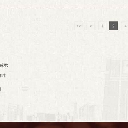
狮，千禧年后...
<<
<
1
2
>
展示
咖啡
啡