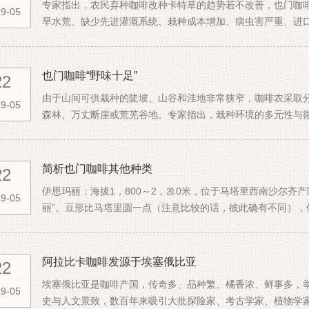
专家指出，农民弃种咖啡改种卡特草的趋势若不改善，也门咖
9-05
旱水荒、缺少先进灌溉系统、栽种成本增加、病虫害严重、进
杂，也门咖啡产...
也门咖啡“野味十足”
22
由于山间可供栽种的陡坡、山谷和洼地非常狭窄，咖啡农采取
9-05
森林、万丈断崖或荒芜谷地。专家指出，栽种环境的多元性与
酸。有人笑说...
简析也门咖啡其他种类
22
伊思玛丽：海拔1，800～2，⒛0米，位于马塔里西南沙尔齐产区较高
9-05
丽”。豆形比马塔里圆一点（注意比较的话，彼此确有不同），但
阿拉比卡咖啡发源于埃塞俄比亚
22
埃塞俄比亚是咖啡产国，传奇多、品种繁、橘香浓、鲜事多，
9-05
史与人文景致，数百年来吸引大批探险家、考古学家、植物学